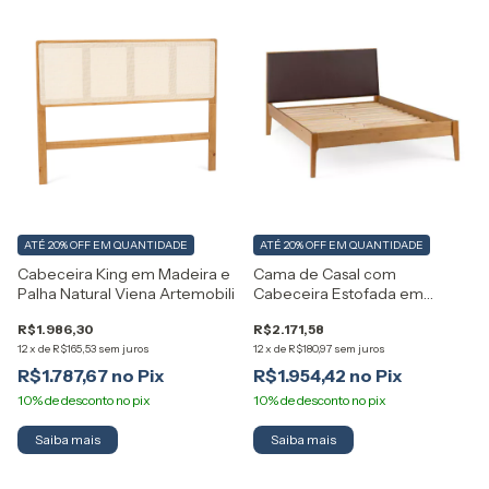
ATÉ 20% OFF
EM QUANTIDADE
ATÉ 20% OFF
EM QUANTIDADE
Cabeceira King em Madeira e
Cama de Casal com
Palha Natural Viena Artemobili
Cabeceira Estofada em
Madeira Happy Artemobili
R$1.986,30
R$2.171,58
12
x
de
R$165,53
sem juros
12
x
de
R$180,97
sem juros
R$1.787,67
R$1.954,42
Saiba mais