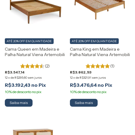
ATÉ 20% OFF
EM QUANTIDADE
ATÉ 20% OFF
EM QUANTIDADE
Cama Queen em Madeira e
Cama King em Madeira e
Palha Natural Viena Artemobili
Palha Natural Viena Artemobili
(2)
(1)
R$3.547,14
R$3.862,93
12
x
de
R$295,60
sem juros
12
x
de
R$321,91
sem juros
R$3.192,43
R$3.476,64