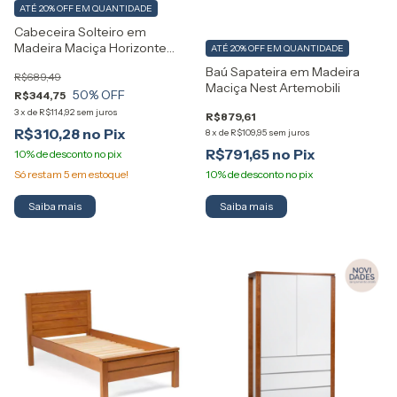
ATÉ 20% OFF
EM QUANTIDADE
Cabeceira Solteiro em
Madeira Maciça Horizonte
ATÉ 20% OFF
EM QUANTIDADE
Artemobili
Baú Sapateira em Madeira
R$689,49
Maciça Nest Artemobili
50
% OFF
R$344,75
3
x
de
R$114,92
sem juros
R$879,61
R$310,28
8
x
de
R$109,95
sem juros
R$791,65
Só restam
5
em estoque!
Saiba mais
Saiba mais