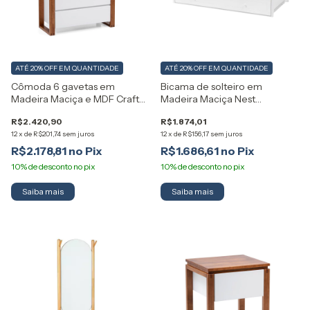
ATÉ 20% OFF
EM QUANTIDADE
ATÉ 20% OFF
EM QUANTIDADE
Cômoda 6 gavetas em
Bicama de solteiro em
Madeira Maciça e MDF Craft
Madeira Maciça Nest
Artemobili
Artemobili
R$2.420,90
R$1.874,01
12
x
de
R$201,74
sem juros
12
x
de
R$156,17
sem juros
R$2.178,81
R$1.686,61
Saiba mais
Saiba mais