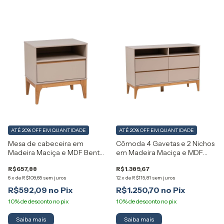
ATÉ 20% OFF
EM QUANTIDADE
ATÉ 20% OFF
EM QUANTIDADE
Mesa de cabeceira em
Cômoda 4 Gavetas e 2 Nichos
Madeira Maciça e MDF Bento
em Madeira Maciça e MDF
Artemobili
Bento Artemobili
R$657,88
R$1.389,67
6
x
de
R$109,65
sem juros
12
x
de
R$115,81
sem juros
R$592,09
R$1.250,70
Saiba mais
Saiba mais