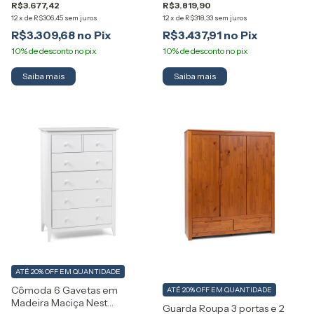
R$3.677,42
R$3.819,90
12
x
de
R$306,45
sem juros
12
x
de
R$318,33
sem juros
R$3.309,68
R$3.437,91
Saiba mais
ATÉ 20% OFF
EM QUANTIDADE
Cômoda 6 Gavetas em
ATÉ 20% OFF
EM QUANTIDADE
Madeira Maciça Nest
Guarda Roupa 3 portas e 2