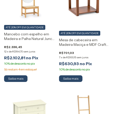
ATÉ 20% OFF
EM QUANTIDADE
ATÉ 20% OFF
EM QUANTIDADE
Mancebo com espelho em
Madeira e Palha Natural Junco
Mesa de cabeceira em
Artemobili
Madeira Maciça e MDF Craft
R$2.336,45
Artemobili
12
x
de
R$194,70
sem juros
R$701,03
R$2.102,81
7
x
de
R$100,15
sem juros
R$630,93
Só restam
4
em estoque!
Saiba mais