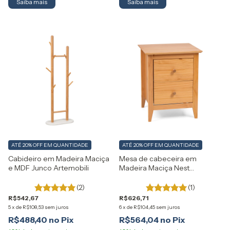
ATÉ 20% OFF
EM QUANTIDADE
ATÉ 20% OFF
EM QUANTIDADE
Cabideiro em Madeira Maciça
Mesa de cabeceira em
e MDF Junco Artemobili
Madeira Maciça Nest
Artemobili
(2)
(1)
R$542,67
R$626,71
5
x
de
R$108,53
sem juros
6
x
de
R$104,45
sem juros
R$488,40
R$564,04