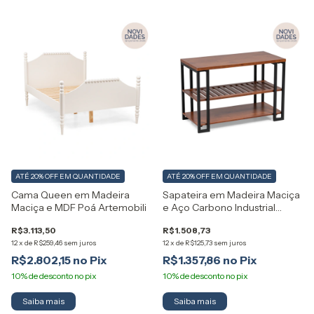
ATÉ 20% OFF
EM QUANTIDADE
ATÉ 20% OFF
EM QUANTIDADE
Cama Queen em Madeira
Sapateira em Madeira Maciça
Maciça e MDF Poá Artemobili
e Aço Carbono Industrial
Artemobili
R$3.113,50
R$1.508,73
12
x
de
R$259,46
sem juros
12
x
de
R$125,73
sem juros
R$2.802,15
R$1.357,86
Saiba mais
Saiba mais