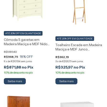
ATÉ 20% OFF
EM QUANTIDADE
ATÉ 20% OFF
EM QUANTIDADE
Cômoda 5 gavetas em
Madeira Maciça e MDF Nido
Toalheiro Escada em Madeira
Artemobili
Maciça e MDF Junco
R$1.181,40
Artemobili
18
% OFF
R$968,75
R$362,19
9
x
de
R$107,64
sem juros
3
x
de
R$120,73
sem juros
R$871,88
R$325,97
Saiba mais