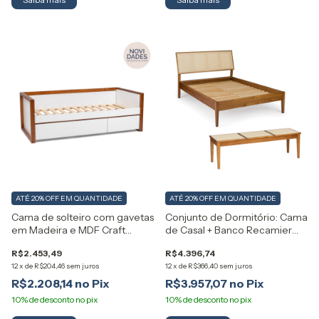
ATÉ 20% OFF
EM QUANTIDADE
ATÉ 20% OFF
EM QUANTIDADE
Cama de solteiro com gavetas
Conjunto de Dormitório: Cama
em Madeira e MDF Craft
de Casal + Banco Recamier
Artemobili
Viena em Madeira Maciça e
R$2.453,49
R$4.396,74
Palha Natural Artemobili
12
x
de
R$204,46
sem juros
12
x
de
R$366,40
sem juros
R$2.208,14
R$3.957,07