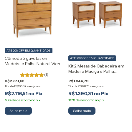
ATÉ 20% OFF
EM QUANTIDADE
Cômoda 5 gavetas em
ATÉ 20% OFF
EM QUANTIDADE
Madeira e Palha Natural Viena
Kit 2 Mesas de Cabeceira em
Artemobili
Madeira Maciça e Palha
(1)
Natural Viena Artemobili
R$2.351,68
R$1.544,79
12
x
de
R$195,97
sem juros
12
x
de
R$128,73
sem juros
R$2.116,51
R$1.390,31
Saiba mais