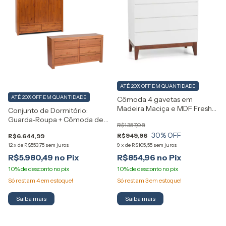
ATÉ 20% OFF
EM QUANTIDADE
ATÉ 20% OFF
EM QUANTIDADE
Cômoda 4 gavetas em
Madeira Maciça e MDF Fresh
Conjunto de Dormitório:
Artemobili
Guarda-Roupa + Cômoda de
R$1.357,08
6 gavetas em Madeira Maciça
30
% OFF
R$949,96
R$6.644,99
Madma Artemobili
12
x
de
R$553,75
sem juros
9
x
de
R$105,55
sem juros
R$5.980,49
R$854,96
Só restam
4
em estoque!
Só restam
3
em estoque!
Saiba mais
Saiba mais