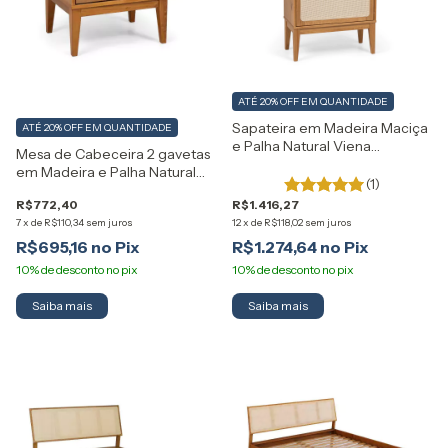
ATÉ 20% OFF
EM QUANTIDADE
Sapateira em Madeira Maciça
ATÉ 20% OFF
EM QUANTIDADE
e Palha Natural Viena
Mesa de Cabeceira 2 gavetas
Artemobili
em Madeira e Palha Natural
(1)
Viena Artemobili
R$772,40
R$1.416,27
7
x
de
R$110,34
sem juros
12
x
de
R$118,02
sem juros
R$695,16
R$1.274,64
Saiba mais