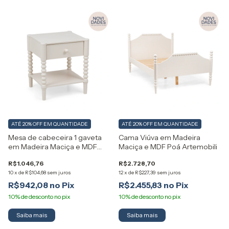
ATÉ 20% OFF
EM QUANTIDADE
ATÉ 20% OFF
EM QUANTIDADE
Mesa de cabeceira 1 gaveta
Cama Viúva em Madeira
em Madeira Maciça e MDF
Maciça e MDF Poá Artemobili
Poá Artemobili
R$1.046,76
R$2.728,70
10
x
de
R$104,68
sem juros
12
x
de
R$227,39
sem juros
R$942,08
R$2.455,83
Saiba mais
Saiba mais