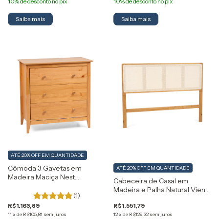
Saiba mais
Saiba mais
ATÉ 20% OFF
EM QUANTIDADE
Cômoda 3 Gavetas em
ATÉ 20% OFF
EM QUANTIDADE
Madeira Maciça Nest
Cabeceira de Casal em
Artemobili
Madeira e Palha Natural Viena
(1)
Artemobili
R$1.163,89
R$1.551,79
11
x
de
R$105,81
sem juros
12
x
de
R$129,32
sem juros