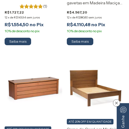
Artemobili
gavetas em Madeira Maciça
(1)
Madma Artemobili
R$1.727,22
R$4.567,20
12
x
de
R$143,94
sem juros
12
x
de
R$380,60
sem juros
R$1.554,50
R$4.110,48
Saiba mais
×
ATÉ 20% OFF
EM QUANTIDADE