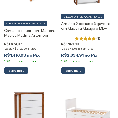
ATÉ 20% OFF
EM QUANTIDADE
Armário 2 portas e 3 gavetas
ATÉ 20% OFF
EM QUANTIDADE
em Madeira Maciça e MDF
Cama de solteiro em Madeira
Craft Artemobili
Maciça Madma Artemobili
(1)
R$1.574,37
R$3.149,90
12
x
de
R$131,20
sem juros
12
x
de
R$262,49
sem juros
R$1.416,93
R$2.834,91
Saiba mais
Saiba mais