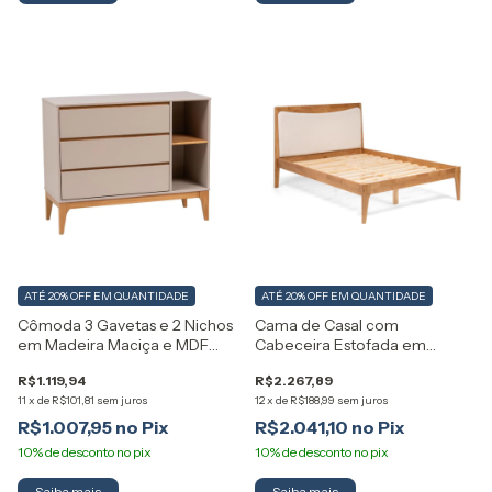
ATÉ 20% OFF
EM QUANTIDADE
ATÉ 20% OFF
EM QUANTIDADE
Cômoda 3 Gavetas e 2 Nichos
Cama de Casal com
em Madeira Maciça e MDF
Cabeceira Estofada em
Bento Artemobili
Bouclé de Madeira Maciça
R$1.119,94
R$2.267,89
Bento Artemobili
11
x
de
R$101,81
sem juros
12
x
de
R$188,99
sem juros
R$1.007,95
R$2.041,10
Saiba mais
Saiba mais