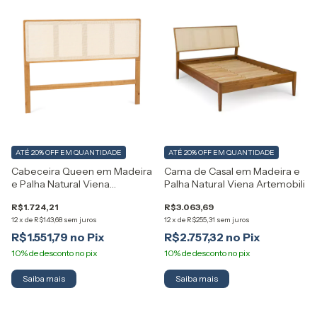
ATÉ 20% OFF
EM QUANTIDADE
ATÉ 20% OFF
EM QUANTIDADE
Cabeceira Queen em Madeira
Cama de Casal em Madeira e
e Palha Natural Viena
Palha Natural Viena Artemobili
Artemobili
R$1.724,21
R$3.063,69
12
x
de
R$143,68
sem juros
12
x
de
R$255,31
sem juros
R$1.551,79
R$2.757,32
Saiba mais