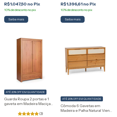
R$1.047,50
R$1.396,61
Saiba mais
Saiba mais
ATÉ 20% OFF
EM QUANTIDADE
Guarda Roupa 2 portas e 1
ATÉ 20% OFF
EM QUANTIDADE
gaveta em Madeira Maciça
Cômoda 6 Gavetas em
Madma Artemobili
Madeira e Palha Natural Viena
(3)
Artemobili