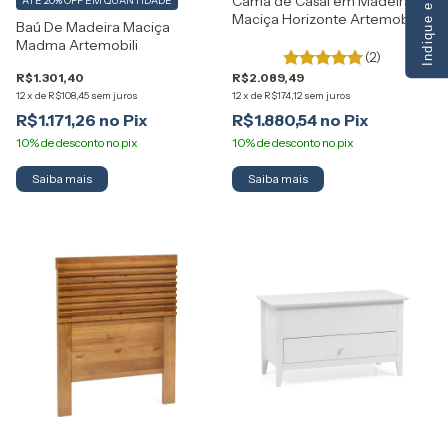
Indique e Ganhe
Cama de Casal em Madeira
ATÉ 20% OFF
EM QUANTIDADE
Maciça Horizonte Artemobili
Baú De Madeira Maciça
Madma Artemobili
(2)
R$1.301,40
R$2.089,49
12
x
de
R$108,45
sem juros
12
x
de
R$174,12
sem juros
R$1.171,26
R$1.880,54
Saiba mais
Saiba mais