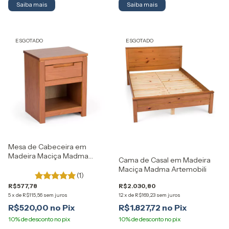
Saiba mais
Saiba mais
ESGOTADO
ESGOTADO
Mesa de Cabeceira em
Madeira Maciça Madma
Cama de Casal em Madeira
Artemobili
Maciça Madma Artemobili
(1)
R$577,78
R$2.030,80
5
x
de
R$115,56
sem juros
12
x
de
R$169,23
sem juros
R$520,00
R$1.827,72