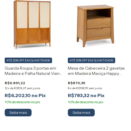
ATÉ 20% OFF
EM QUANTIDADE
ATÉ 20% OFF
EM QUANTIDADE
Guarda Roupa 3 portas em
Mesa de Cabeceira 2 gavetas
Madeira e Palha Natural Viena
em Madeira Maciça Happy
Artemobili
Artemobili
R$6.891,22
R$870,35
12
x
de
R$574,27
sem juros
8
x
de
R$108,79
sem juros
R$6.202,10
R$783,32