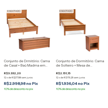
ESGOTADO
ESGOTADO
Conjunto de Drmitório: Cama
Conjunto de Dormitório: Cama
de Casal + Baú Madma em
de Solteiro + Mesa de
Madeira Maciça Artemobili
cabeceira Madma em
R$3.332,20
R$2.151,15
Madeira Maciça Artemobili
12
x
de
R$277,68
sem juros
12
x
de
R$179,26
sem juros
R$2.998,98
R$1.936,04