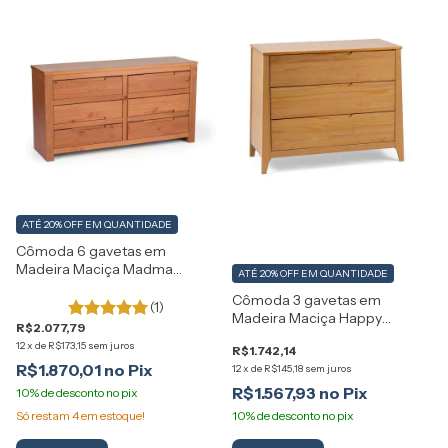
ATÉ 20% OFF
EM QUANTIDADE
Cômoda 6 gavetas em
Madeira Maciça Madma
ATÉ 20% OFF
EM QUANTIDADE
Artemobili
Cômoda 3 gavetas em
(1)
Madeira Maciça Happy
R$2.077,79
Artemobili
12
x
de
R$173,15
sem juros
R$1.742,14
R$1.870,01
12
x
de
R$145,18
sem juros
R$1.567,93
Só restam
4
em estoque!