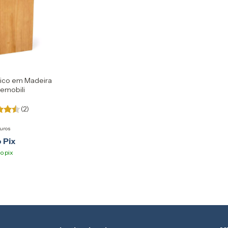
ico em Madeira
temobili
(2)
juros