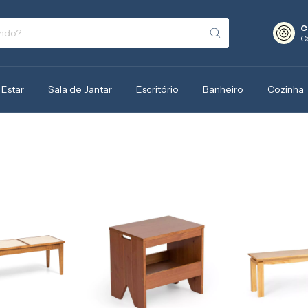
C
C
 Estar
Sala de Jantar
Escritório
Banheiro
Cozinha