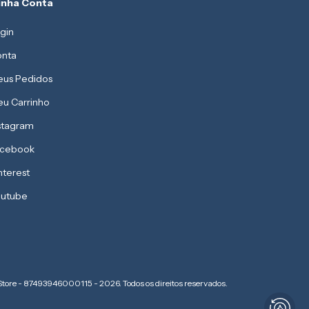
inha Conta
gin
nta
us Pedidos
u Carrinho
stagram
acebook
nterest
utube
Store - 87493946000115 - 2026. Todos os direitos reservados.