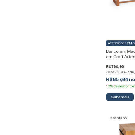
ATÉ 20% OFF
EM 
Banco em Mad
cm Craft Artem
R$730,93
7
x
de
R$104,42
sem 
R$657,84
ESGOTADO