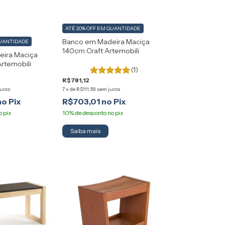
ATÉ 20% OFF
EM QUANTIDADE
Banco em Madeira Maciça
UANTIDADE
140cm Craft Artemobili
ira Maciça
rtemobili
(1)
R$781,12
juros
7
x
de
R$111,59
sem juros
R$703,01