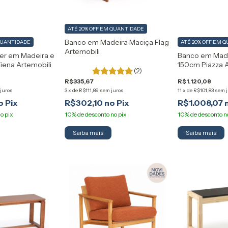
ATÉ 20% OFF
EM QUANTIDADE
Banco em Madeira Maciça Flag
QUANTIDADE
ATÉ 20% OFF
EM Q
Artemobili
er em Madeira e
Banco em Made
Viena Artemobili
150cm Piazza A
(2)
R$335,67
R$1.120,08
juros
3
x
de
R$111,89
sem juros
11
x
de
R$101,83
sem 
R$302,10
R$1.008,07