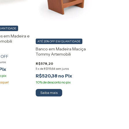
UANTIDADE
es em Madeira e
emobili
ATÉ 20% OFF
EM QUANTIDADE
Banco em Madeira Maciça
Tommy Artemobili
 OFF
juros
R$578,20
5
x
de
R$115,64
sem juros
R$520,38
toque!