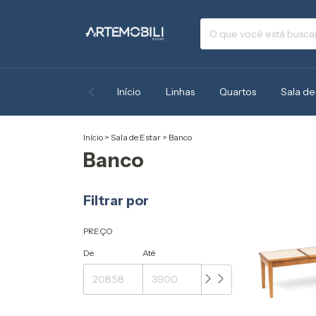
Início
Linhas
Quartos
Sala de
Início
>
Sala de Estar
>
Banco
Banco
Filtrar por
PREÇO
De
Até