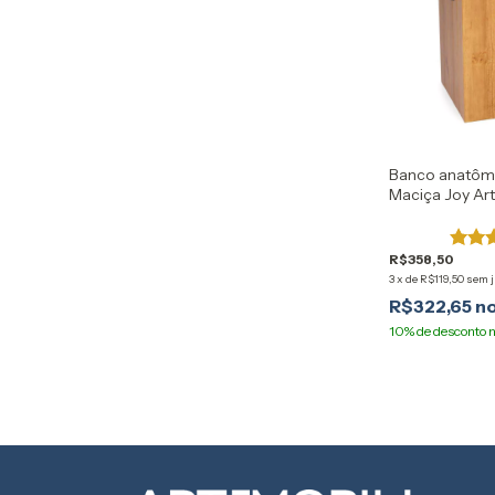
Banco anatôm
Maciça Joy Ar
R$358,50
3
x
de
R$119,50
sem 
R$322,65