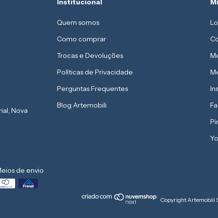
Institucional
M
Quem somos
Lo
Como comprar
Co
Trocas e Devoluções
Me
Políticas de Privacidade
Me
Perguntas Frequentes
In
Blog Artemobili
F
rial, Nova
Pi
Yo
eios de envio
Copyright Artemobili 