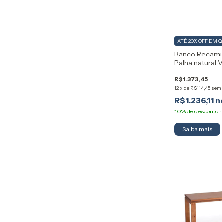
ATÉ 20% OFF
EM 
Banco Recami
Palha natural 
R$1.373,45
12
x
de
R$114,45
sem 
R$1.236,11