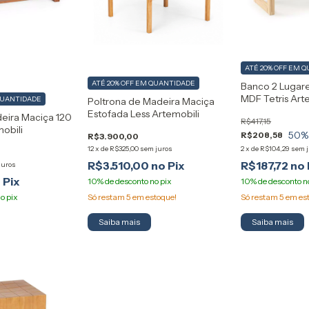
ATÉ 20% OFF
EM Q
ATÉ 20% OFF
EM QUANTIDADE
Banco 2 Lugar
MDF Tetris Art
QUANTIDADE
Poltrona de Madeira Maciça
Estofada Less Artemobili
eira Maciça 120
R$417,15
obili
50
%
R$208,58
R$3.900,00
12
x
de
R$325,00
sem juros
2
x
de
R$104,29
sem 
R$3.510,00
R$187,72
juros
Só restam
5
em estoque!
Só restam
5
em es
Saiba mais