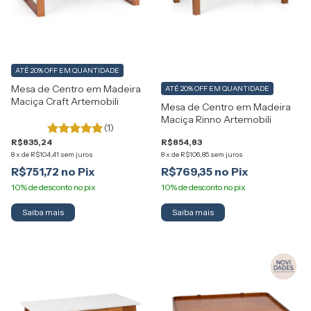
ATÉ 20% OFF
EM QUANTIDADE
Mesa de Centro em Madeira
ATÉ 20% OFF
EM QUANTIDADE
Maciça Craft Artemobili
Mesa de Centro em Madeira
Maciça Rinno Artemobili
(1)
R$835,24
R$854,83
8
x
de
R$104,41
sem juros
8
x
de
R$106,85
sem juros
R$751,72
R$769,35