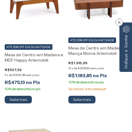
×
Indique e Ganhe
ATÉ 20% OFF
EM QUANTIDADE
ATÉ 20% OFF
EM QUANTIDADE
Mesa de Centro em Madeira
Maciça Moma Artemobili
Mesa de Centro em Madeira e
MDF Happy Artemobili
R$1.315,39
12
x
de
R$109,62
sem juros
R$527,92
R$1.183,85
5
x
de
R$105,58
sem juros
R$475,13
Só restam
4
em estoque!
Saiba mais
Saiba mais