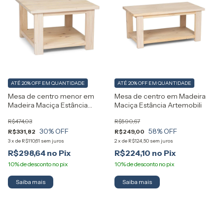
ATÉ 20% OFF
EM QUANTIDADE
ATÉ 20% OFF
EM QUANTIDADE
Mesa de centro menor em
Mesa de centro em Madeira
Madeira Maciça Estância
Maciça Estância Artemobili
Artemobili
R$474,03
R$590,67
30
% OFF
58
% OFF
R$331,82
R$249,00
3
x
de
R$110,61
sem juros
2
x
de
R$124,50
sem juros
R$298,64
R$224,10
Saiba mais
Saiba mais