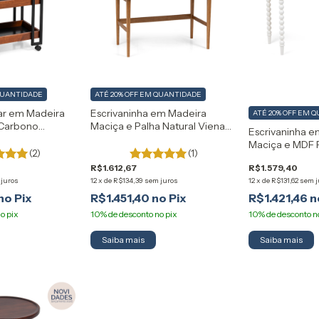
QUANTIDADE
ATÉ 20% OFF
EM QUANTIDADE
iar em Madeira
Escrivaninha em Madeira
ATÉ 20% OFF
EM Q
 Carbono
Maciça e Palha Natural Viena
Escrivaninha 
mobili
Artemobili
Maciça e MDF 
(2)
(1)
R$1.612,67
R$1.579,40
 juros
12
x
de
R$134,39
sem juros
12
x
de
R$131,62
sem j
R$1.451,40
R$1.421,46
Saiba mais
Saiba mais