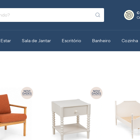
C
C
 Estar
Sala de Jantar
Escritório
Banheiro
Cozinha