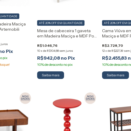
QUANTIDADE
ATÉ 20% OFF
EM QUANTIDADE
ATÉ 20% OFF
EM Q
adeira Maciça
Artemobili
Mesa de cabeceira 1 gaveta
Cama Viúva e
em Madeira Maciça e MDF Poá
Maciça e MDF 
Artemobili
 juros
R$1.046,76
R$2.728,70
10
x
de
R$104,68
sem juros
12
x
de
R$227,39
sem 
R$942,08
R$2.455,83
toque!
Saiba mais
Saiba mais