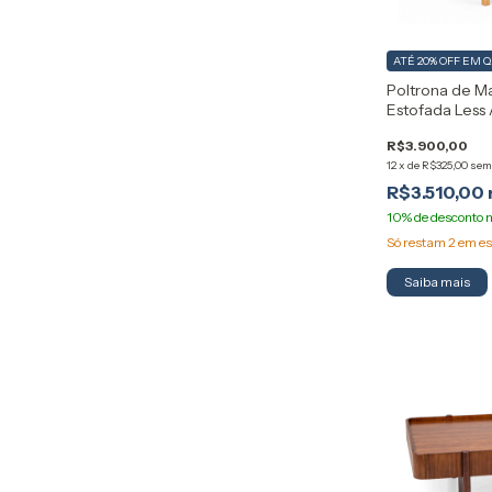
ATÉ 20% OFF
EM 
Poltrona de M
Estofada Less 
R$3.900,00
12
x
de
R$325,00
sem
R$3.510,00
Só restam
2
em es
Saiba mais