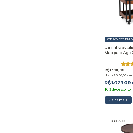
ATÉ 20% OFF
EM 
Carrinho auxil
Maciça e Aço
Industrial Arte
R$1.198,99
11
x
de
R$109,00
sem
R$1.079,09
Saiba mais
ESGOTADO