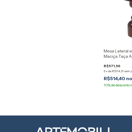
Mesa Lateral 
Maciça Taça A
R$571,56
5
x
de
R$114,31
sem j
R$514,40