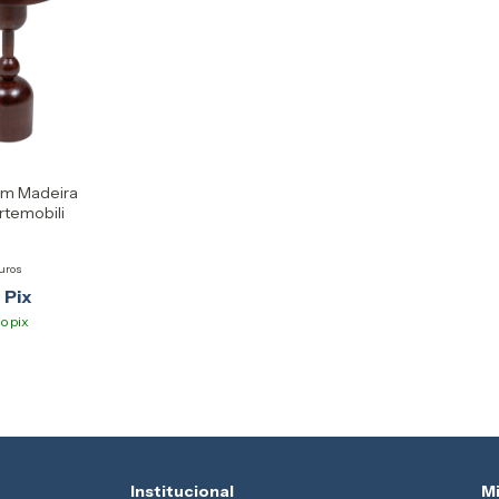
em Madeira
rtemobili
uros
Institucional
M