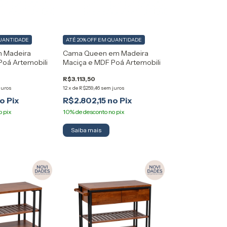
UANTIDADE
ATÉ 20% OFF
EM QUANTIDADE
m Madeira
Cama Queen em Madeira
Poá Artemobili
Maciça e MDF Poá Artemobili
R$3.113,50
juros
12
x
de
R$259,46
sem juros
R$2.802,15
Saiba mais