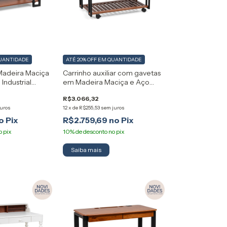
UANTIDADE
ATÉ 20% OFF
EM QUANTIDADE
Madeira Maciça
Carrinho auxiliar com gavetas
Industrial
em Madeira Maciça e Aço
Carbono Industrial Artemobili
R$3.066,32
juros
12
x
de
R$255,53
sem juros
R$2.759,69
Saiba mais