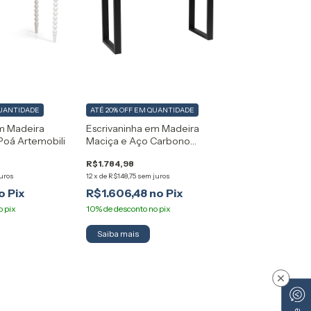
UANTIDADE
ATÉ 20% OFF
EM QUANTIDADE
em Madeira
Escrivaninha em Madeira
Poá Artemobili
Maciça e Aço Carbono
Industrial Artemobili
R$1.784,98
uros
12
x
de
R$148,75
sem juros
R$1.606,48
Saiba mais
×