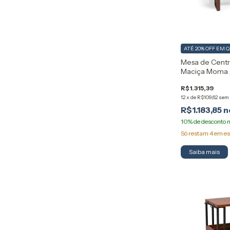
ATÉ 20% OFF
EM 
Mesa de Cent
Maciça Moma 
R$1.315,39
12
x
de
R$109,62
sem 
R$1.183,85
Só restam
4
em es
Saiba mais