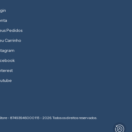
gin
nta
us Pedidos
u Carrinho
stagram
acebook
nterest
utube
Store - 87493946000115 - 2026. Todos os direitos reservados.