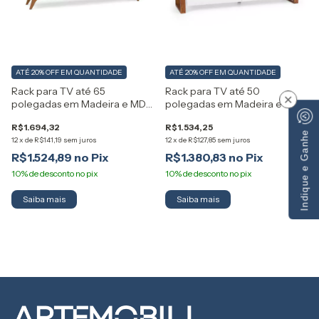
ATÉ 20% OFF
EM QUANTIDADE
ATÉ 20% OFF
EM QUANTIDADE
Rack para TV até 65
Rack para TV até 50
×
polegadas em Madeira e MDF
polegadas em Madeira e MDF
Happy Artemobili
Craft Artemobili
R$1.694,32
R$1.534,25
Indique e Ganhe
12
x
de
R$141,19
sem juros
12
x
de
R$127,85
sem juros
R$1.524,89
R$1.380,83
Saiba mais