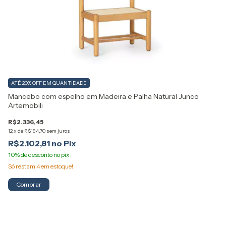
ATÉ 20% OFF
EM QUANTIDADE
Mancebo com espelho em Madeira e Palha Natural Junco
Artemobili
R$2.336,45
12
x
de
R$194,70
sem juros
R$2.102,81
Só restam
4
em estoque!