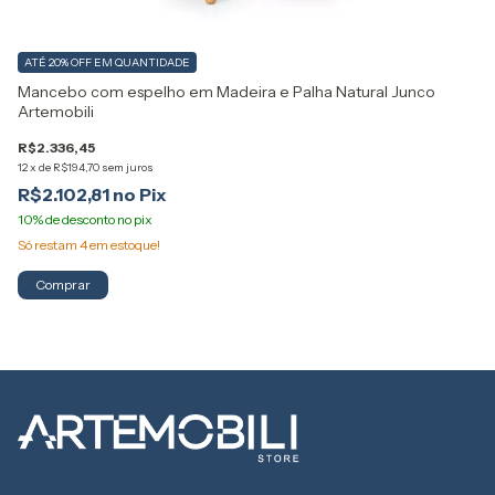
Po
ATÉ 20% OFF
EM QUANTIDADE
Mancebo com espelho em Madeira e Palha Natural Junco
R$
Artemobili
12
R
R$2.336,45
12
x
de
R$194,70
sem juros
R$2.102,81
Só restam
4
em estoque!