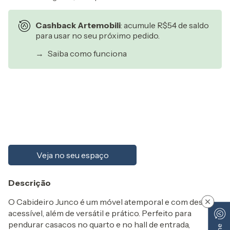
Cashback Artemobili
: acumule R$54 de saldo
para usar no seu próximo pedido.
→
Saiba como funciona
Entregas para o CEP:
Alterar CEP
Calcular
Veja no seu espaço
Descrição
O Cabideiro Junco é um móvel atemporal e com design
×
acessível, além de versátil e prático. Perfeito para
pendurar casacos no quarto e no hall de entrada,