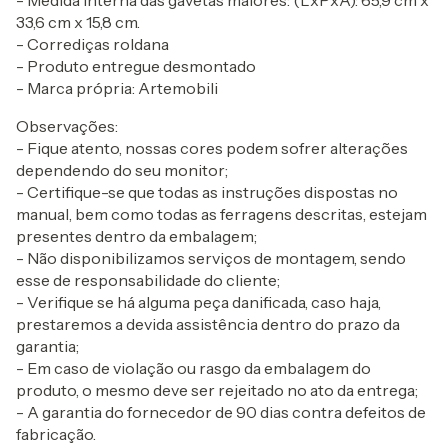
- Medida interna das gavetas maiores: (LxPxA): 65,9 cm x
33,6 cm x 15,8 cm.
- Corrediças roldana
- Produto entregue desmontado
- Marca própria: Artemobili
Observações:
- Fique atento, nossas cores podem sofrer alterações
dependendo do seu monitor;
- Certifique-se que todas as instruções dispostas no
manual, bem como todas as ferragens descritas, estejam
presentes dentro da embalagem;
- Não disponibilizamos serviços de montagem, sendo
esse de responsabilidade do cliente;
- Verifique se há alguma peça danificada, caso haja,
prestaremos a devida assistência dentro do prazo da
garantia;
- Em caso de violação ou rasgo da embalagem do
produto, o mesmo deve ser rejeitado no ato da entrega;
- A garantia do fornecedor de 90 dias contra defeitos de
fabricação.