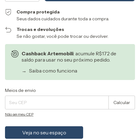
Compra protegida
Seus dados cuidados durante toda a compra.
Trocas e devoluções
Se não gostar, você pode trocar ou devolver.
Cashback Artemobili
: acumule R$172 de
saldo para usar no seu próximo pedido.
→
Saiba como funciona
Entregas para o CEP:
Alterar CEP
Meios de envio
Calcular
Não sei meu CEP
Veja no seu espaço