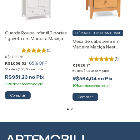
Guarda Roupa Infantil 2 portas
ATÉ 20% OFF
EM QUANTIDADE
1 gaveta em Madeira Maciça
Mesa de cabeceira em
Nest Artemobili
Madeira Maciça Nest
(3)
Artemobili
R$3.019,78
(1)
65
% OFF
R$1.056,92
R$626,71
10
x
de
R$105,69
sem juros
6
x
de
R$104,45
sem juros
R$951,23
R$564,04
Comprar
Comprar