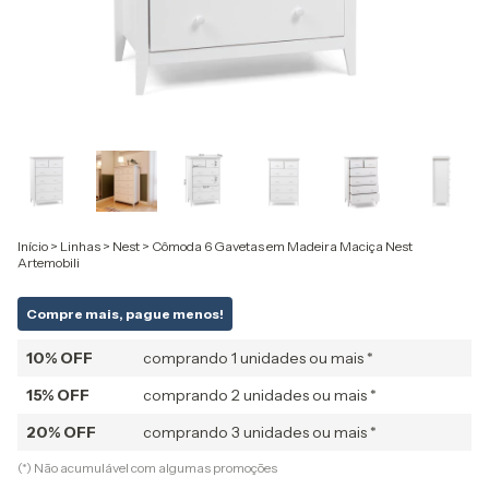
Início
>
Linhas
>
Nest
>
Cômoda 6 Gavetas em Madeira Maciça Nest
Artemobili
Compre mais, pague menos!
10% OFF
comprando 1 unidades ou mais *
15% OFF
comprando 2 unidades ou mais *
20% OFF
comprando 3 unidades ou mais *
(*) Não acumulável com algumas promoções