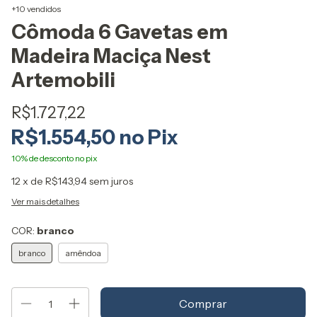
+10 vendidos
Cômoda 6 Gavetas em
Madeira Maciça Nest
Artemobili
R$1.727,22
R$1.554,50
12
x de
R$143,94
sem juros
Ver mais detalhes
COR:
branco
branco
amêndoa