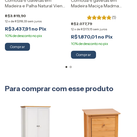
Cômoda 6 Gavetas em
Cômoda 6 gavetas em
Madeira e Palha Natural Viena
Madeira Maciça Madma
Artemobili
Artemobili
R$3.819,90
(1)
12
x
de
R$318,33
sem juros
R$2.077,79
R$3.437,91
12
x
de
R$173,15
sem juros
R$1.870,01
Comprar
Para comprar com esse produto