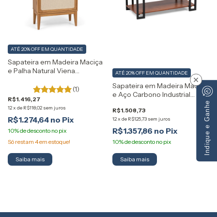
ATÉ 20% OFF
EM QUANTIDADE
Sapateira em Madeira Maciça
e Palha Natural Viena
ATÉ 20% OFF
EM QUANTIDADE
Artemobili
×
Sapateira em Madeira Maciça
(1)
e Aço Carbono Industrial
R$1.416,27
Artemobili
Indique e Ganhe
12
x
de
R$118,02
sem juros
R$1.508,73
R$1.274,64
12
x
de
R$125,73
sem juros
R$1.357,86
Só restam
4
em estoque!
Saiba mais
Saiba mais