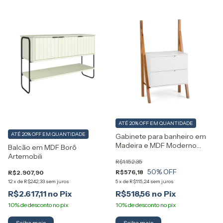
ATÉ 20% OFF
EM QUANTIDADE
ATÉ 20% OFF
EM QUANTIDADE
Gabinete para banheiro em
Madeira e MDF Moderno
Balcão em MDF Borô
Artemobili
Artemobili
R$1.152,35
50
% OFF
R$576,18
R$2.907,90
12
x
de
R$242,33
sem juros
5
x
de
R$115,24
sem juros
R$2.617,11
R$518,56
Saiba mais