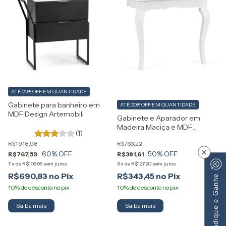
ATÉ 20% OFF
EM QUANTIDADE
Gabinete para banheiro em
ATÉ 20% OFF
EM QUANTIDADE
MDF Design Artemobili
Gabinete e Aparador em
Madeira Maciça e MDF
(1)
Reviver Artemobili
R$1.918,98
R$763,22
60
% OFF
50
% OFF
×
R$767,59
R$381,61
7
x
de
R$109,66
sem juros
3
x
de
R$127,20
sem juros
R$690,83
R$343,45
Indique e Ganhe
Saiba mais