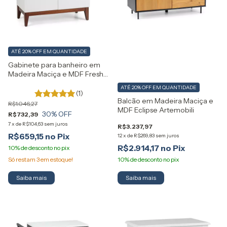
ATÉ 20% OFF
EM QUANTIDADE
Gabinete para banheiro em
Madeira Maciça e MDF Fresh
Artemobili
ATÉ 20% OFF
EM QUANTIDADE
(1)
Balcão em Madeira Maciça e
R$1.046,27
MDF Eclipse Artemobili
30
% OFF
R$732,39
7
x
de
R$104,63
sem juros
R$3.237,97
R$659,15
12
x
de
R$269,83
sem juros
R$2.914,17
Só restam
3
em estoque!
Saiba mais
Saiba mais