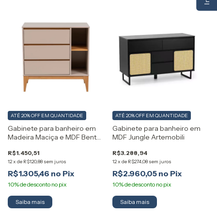
ATÉ 20% OFF
EM QUANTIDADE
ATÉ 20% OFF
EM QUANTIDADE
Gabinete para banheiro em
Gabinete para banheiro em
Madeira Maciça e MDF Bento
MDF Jungle Artemobili
Artemobili
R$1.450,51
R$3.288,94
12
x
de
R$120,88
sem juros
12
x
de
R$274,08
sem juros
R$1.305,46
R$2.960,05
Saiba mais
Saiba mais