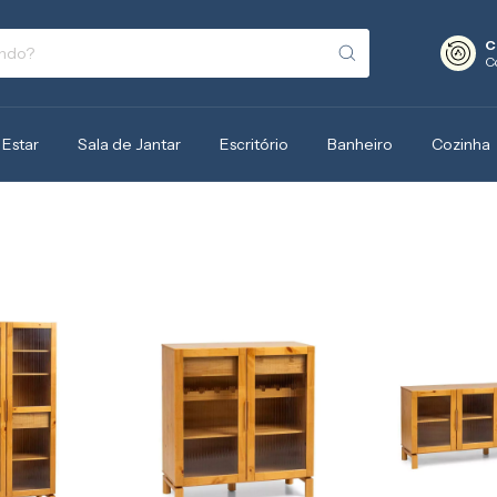
C
C
 Estar
Sala de Jantar
Escritório
Banheiro
Cozinha