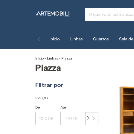
Início
Linhas
Quartos
Sala de
Início
>
Linhas
>
Piazza
Piazza
Filtrar por
PREÇO
De
Até