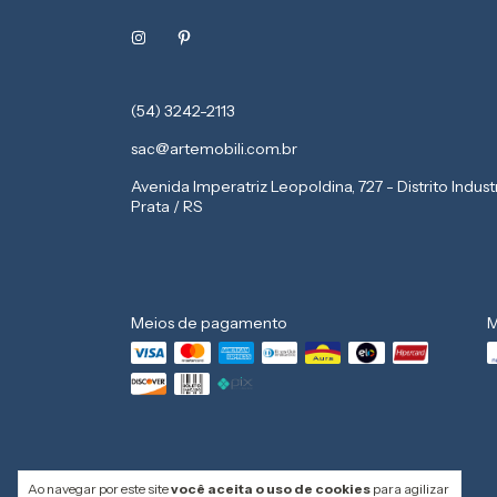
(54) 3242-2113
sac@artemobili.com.br
Avenida Imperatriz Leopoldina, 727 - Distrito Indust
Prata / RS
Meios de pagamento
M
Ao navegar por este site
você aceita o uso de cookies
para agilizar