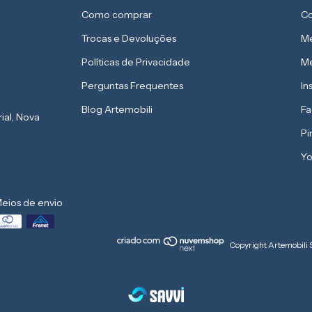
Como comprar
Co
Trocas e Devoluções
Me
Políticas de Privacidade
Me
Perguntas Frequentes
In
Blog Artemobili
F
rial, Nova
Pi
Yo
eios de envio
Copyright Artemobili 