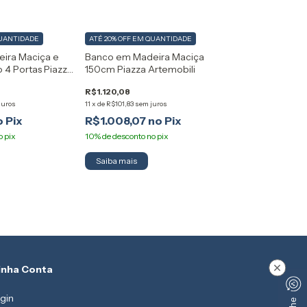
UANTIDADE
ATÉ 20% OFF
EM QUANTIDADE
eira Maciça e
Banco em Madeira Maciça
 4 Portas Piazza
150cm Piazza Artemobili
R$1.120,08
juros
11
x
de
R$101,83
sem juros
R$1.008,07
inha Conta
×
gin