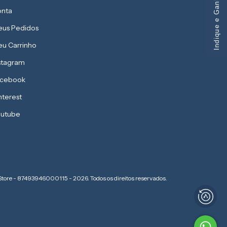
Indique e Ganhe
nta
us Pedidos
u Carrinho
stagram
acebook
nterest
utube
Store - 87493946000115 - 2026. Todos os direitos reservados.