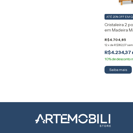
ATÉ 20% OFF
EM 
Cristaleira 2 p
em Madeira Ma
Canelado Piaz
R$4.704,85
12
x
de
R$392,07
sem
R$4.234,37