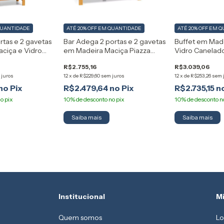
QUANTIDADE
ATÉ 20% OFF
EM QUANTIDADE
ATÉ 20% OFF
EM Q
ortas e 2 gavetas
Bar Adega 2 portas e 2 gavetas
Buffet em Mad
ciça e Vidro
em Madeira Maciça Piazza
Vidro Canelado
za Artemobili
Artemobili
Artemobili
R$2.755,16
R$3.039,06
 juros
12
x
de
R$229,60
sem juros
12
x
de
R$253,26
sem 
R$2.479,64
R$2.735,15
Institucional
M
Quem somos
Lo