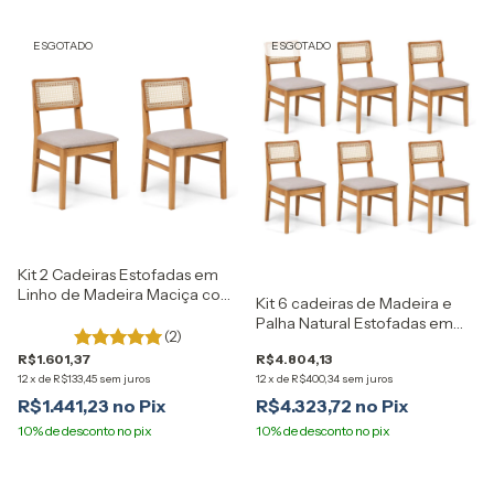
ESGOTADO
ESGOTADO
Kit 2 Cadeiras Estofadas em
Linho de Madeira Maciça com
Kit 6 cadeiras de Madeira e
Palha Natural Origem
Palha Natural Estofadas em
(2)
Linho Origem Artemobili
R$1.601,37
R$4.804,13
12
x
de
R$133,45
sem juros
12
x
de
R$400,34
sem juros
R$1.441,23
R$4.323,72