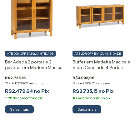
ATÉ 20% OFF
EM QUANTIDADE
ATÉ 20% OFF
EM QUANTIDADE
Bar Adega 2 portas e 2
Buffet em Madeira Maciça e
gavetas em Madeira Maciça
Vidro Canelado 4 Portas
Piazza Artemobili
Piazza Artemobili
R$2.755,16
R$3.039,06
12
x
de
R$229,60
sem juros
12
x
de
R$253,26
sem juros
R$2.479,64
R$2.735,15