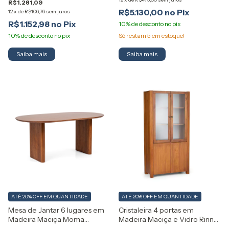
R$1.281,09
R$5.130,00
12
x
de
R$106,76
sem juros
R$1.152,98
Só restam
5
em estoque!
Saiba mais
Saiba mais
ATÉ 20% OFF
EM QUANTIDADE
ATÉ 20% OFF
EM QUANTIDADE
Mesa de Jantar 6 lugares em
Cristaleira 4 portas em
Madeira Maciça Moma
Madeira Maciça e Vidro Rinno
Artemobili
Artemobili