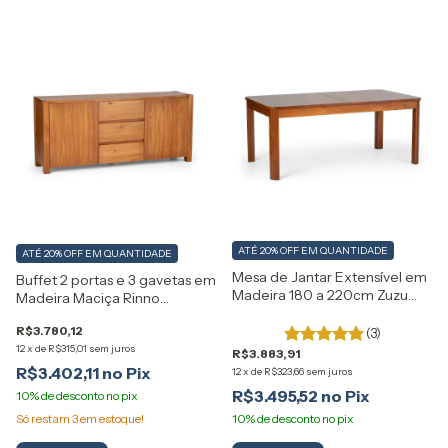
ATÉ 20% OFF
EM QUANTIDADE
ATÉ 20% OFF
EM QUANTIDADE
Mesa de Jantar Extensível em
Buffet 2 portas e 3 gavetas em
Madeira 180 a 220cm Zuzu
Madeira Maciça Rinno
Artemobili
Artemobili
R$3.780,12
(3)
12
x
de
R$315,01
sem juros
R$3.883,91
R$3.402,11
12
x
de
R$323,66
sem juros
R$3.495,52
Só restam
3
em estoque!