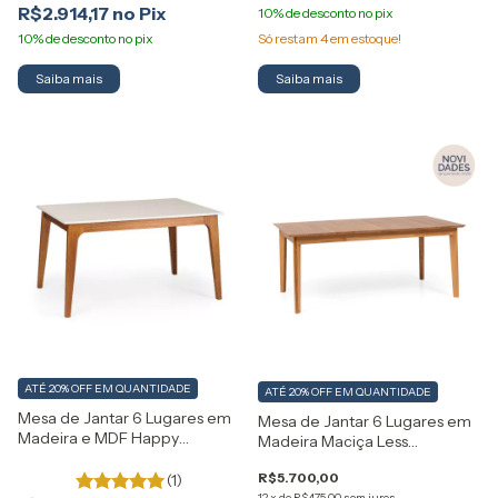
R$2.914,17
Só restam
4
em estoque!
Saiba mais
ATÉ 20% OFF
EM QUANTIDADE
ATÉ 20% OFF
EM QUANTIDADE
Mesa de Jantar 6 Lugares em
Mesa de Jantar 6 Lugares em
Madeira e MDF Happy
Madeira Maciça Less
Artemobili
Artemobili
R$5.700,00
(1)
12
x
de
R$475,00
sem juros