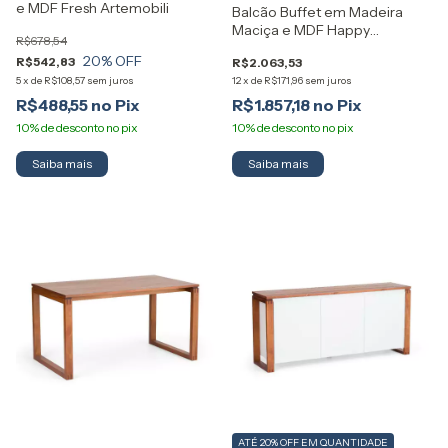
e MDF Fresh Artemobili
Balcão Buffet em Madeira
Maciça e MDF Happy
R$678,54
Artemobili
20
% OFF
R$542,83
R$2.063,53
5
x
de
R$108,57
sem juros
12
x
de
R$171,96
sem juros
R$488,55
R$1.857,18
Saiba mais
Saiba mais
ATÉ 20% OFF
EM QUANTIDADE