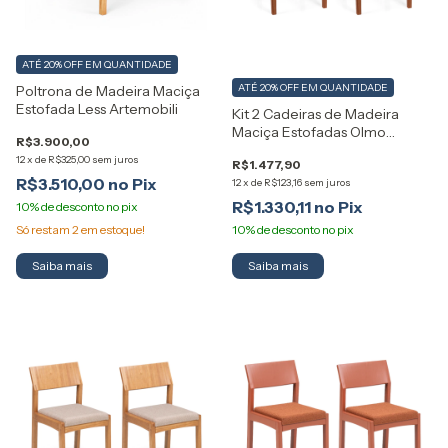
ATÉ 20% OFF
EM QUANTIDADE
ATÉ 20% OFF
EM QUANTIDADE
Poltrona de Madeira Maciça
Estofada Less Artemobili
Kit 2 Cadeiras de Madeira
Maciça Estofadas Olmo
R$3.900,00
Artemobili
12
x
de
R$325,00
sem juros
R$1.477,90
R$3.510,00
12
x
de
R$123,16
sem juros
R$1.330,11
Só restam
2
em estoque!
Saiba mais
Saiba mais