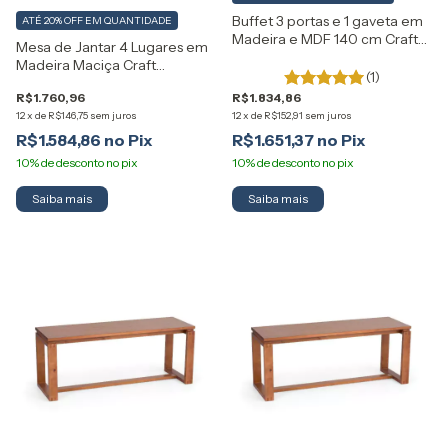
Buffet 3 portas e 1 gaveta em
ATÉ 20% OFF
EM QUANTIDADE
Madeira e MDF 140 cm Craft
Mesa de Jantar 4 Lugares em
Artemobili
Madeira Maciça Craft
(1)
Artemobili
R$1.760,96
R$1.834,86
12
x
de
R$146,75
sem juros
12
x
de
R$152,91
sem juros
R$1.584,86
R$1.651,37