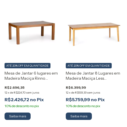
ATÉ 20% OFF
EM QUANTIDADE
ATÉ 20% OFF
EM QUANTIDADE
Mesa de Jantar 6 lugares em
Mesa de Jantar 8 Lugares em
Madeira Maciça Rinno
Madeira Maciça Less
Artemobili
Artemobili
R$2.696,35
R$6.399,99
12
x
de
R$224,70
sem juros
12
x
de
R$533,33
sem juros
R$2.426,72
R$5.759,99