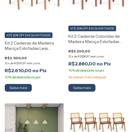
ATÉ 20% OFF
EM QUANTIDADE
ATÉ 20% OFF
EM QUANTIDADE
Kit 2 Cadeiras Coloridas de
Madeira Maciça Estofadas
Kit 2 Cadeiras de Madeira
Less Artemobili
Maciça Estofadas Less
R$3.200,00
Artemobili
12
x
de
R$266,67
sem juros
R$2.900,00
R$2.880,00
12
x
de
R$241,67
sem juros
R$2.610,00
Só restam
5
em estoque!
Saiba mais
Saiba mais