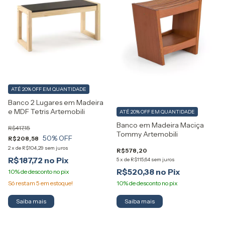
ATÉ 20% OFF
EM QUANTIDADE
Banco 2 Lugares em Madeira
e MDF Tetris Artemobili
ATÉ 20% OFF
EM QUANTIDADE
Banco em Madeira Maciça
R$417,15
Tommy Artemobili
50
% OFF
R$208,58
2
x
de
R$104,29
sem juros
R$578,20
R$187,72
5
x
de
R$115,64
sem juros
R$520,38
Só restam
5
em estoque!