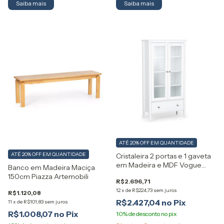
ATÉ 20% OFF
EM QUANTIDADE
ATÉ 20% OFF
EM QUANTIDADE
Cristaleira 2 portas e 1 gaveta
em Madeira e MDF Vogue
Banco em Madeira Maciça
Artemobili
150cm Piazza Artemobili
R$2.696,71
12
x
de
R$224,73
sem juros
R$1.120,08
R$2.427,04
11
x
de
R$101,83
sem juros
R$1.008,07