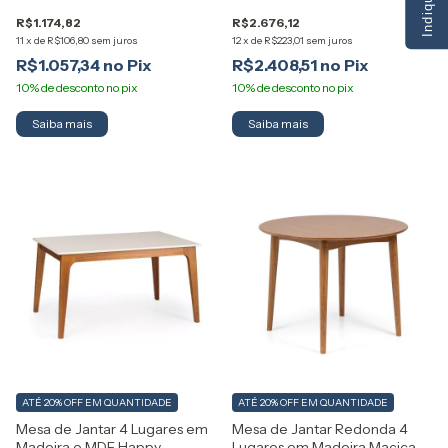
Paglia Artemobili
Artemobili
R$1.174,82
R$2.676,12
11
x
de
R$106,80
sem juros
12
x
de
R$223,01
sem juros
R$1.057,34
R$2.408,51
ATÉ 20% OFF
EM QUANTIDADE
ATÉ 20% OFF
EM QUANTIDADE
Mesa de Jantar 4 Lugares em
Mesa de Jantar Redonda 4
Madeira e MDF Happy
Lugares em Madeira Maciça