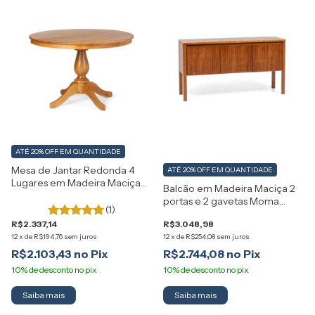
ATÉ 20% OFF
EM QUANTIDADE
Mesa de Jantar Redonda 4
ATÉ 20% OFF
EM QUANTIDADE
Lugares em Madeira Maciça
Balcão em Madeira Maciça 2
Gardênia Artemobili
portas e 2 gavetas Moma
(1)
Artemobili
R$2.337,14
R$3.048,98
12
x
de
R$194,76
sem juros
12
x
de
R$254,08
sem juros
R$2.103,43
R$2.744,08
Saiba mais