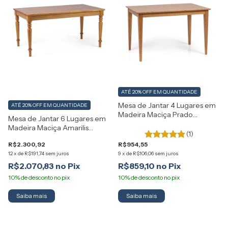
ATÉ 20% OFF
EM QUANTIDADE
Mesa de Jantar 4 Lugares em
ATÉ 20% OFF
EM QUANTIDADE
Madeira Maciça Prado
Mesa de Jantar 6 Lugares em
Artemobili
Madeira Maciça Amarilis
(1)
Artemobili
R$2.300,92
R$954,55
12
x
de
R$191,74
sem juros
9
x
de
R$106,06
sem juros
R$2.070,83
R$859,10
Saiba mais
Saiba mais