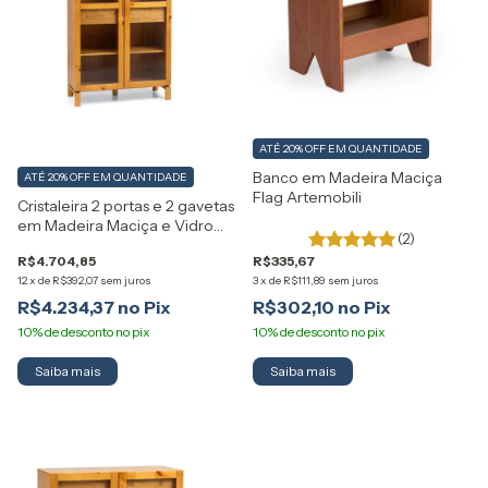
ATÉ 20% OFF
EM QUANTIDADE
Banco em Madeira Maciça
ATÉ 20% OFF
EM QUANTIDADE
Flag Artemobili
Cristaleira 2 portas e 2 gavetas
em Madeira Maciça e Vidro
(2)
Canelado Piazza Artemobili
R$4.704,85
R$335,67
12
x
de
R$392,07
sem juros
3
x
de
R$111,89
sem juros
R$4.234,37
R$302,10