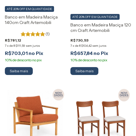
ATÉ 20% OFF
EM QUANTIDADE
Banco em Madeira Maciça
ATÉ 20% OFF
EM QUANTIDADE
140cm Craft Artemobili
Banco em Madeira Maciça 120
cm Craft Artemobili
(1)
R$781,12
R$730,93
7
x
de
R$111,59
sem juros
7
x
de
R$104,42
sem juros
R$703,01
R$657,84