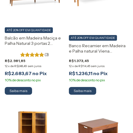
ATÉ 20% OFF
EM QUANTIDADE
Balcão em Madeira Maciça e
ATÉ 20% OFF
EM QUANTIDADE
Palha Natural 3 portas 2
Banco Recamier em Madeira
gavetas Viena Artemobili
e Palha natural Viena
(3)
Artemobili
R$2.981,85
R$1.373,45
12
x
de
R$248,49
sem juros
12
x
de
R$114,45
sem juros
R$2.683,67
R$1.236,11
Saiba mais