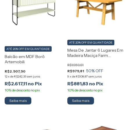
ATÉ 20% OFF
EM QUANTIDADE
ATÉ 20% OFF
EM QUANTIDADE
Mesa De Jantar 6 Lugares Em
Madeira Maciça Farm
Balcão em MDF Borô
Artemobili
Artemobili
R$1.959,61
50
% OFF
R$979,81
R$2.907,90
12
x
de
R$242,33
sem juros
9
x
de
R$108,87
sem juros
R$2.617,11
R$881,83
Saiba mais
Saiba mais