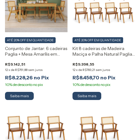
ATÉ 20% OFF
EM QUANTIDADE
ATÉ 20% OFF
EM QUANTIDADE
Conjunto de Jantar: 6 cadeiras
Kit 8 cadeiras de Madeira
Paglia + Mesa Amarílis em
Maciça e Palha Natural Paglia
Madeira Maciça Artemobili
Artemobili
R$9.142,51
R$9.398,55
12
x
de
R$761,88
sem juros
12
x
de
R$783,21
sem juros
R$8.228,26
R$8.458,70
Saiba mais