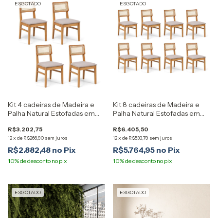
ESGOTADO
ESGOTADO
Kit 4 cadeiras de Madeira e
Kit 8 cadeiras de Madeira e
Palha Natural Estofadas em
Palha Natural Estofadas em
Linho Origem Artemobili
Linho Origem Artemobili
R$3.202,75
R$6.405,50
12
x
de
R$266,90
sem juros
12
x
de
R$533,79
sem juros
R$2.882,48
R$5.764,95
ESGOTADO
ESGOTADO