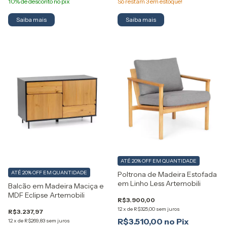
Só restam
3
em estoque!
Saiba mais
ATÉ 20% OFF
EM QUANTIDADE
ATÉ 20% OFF
EM QUANTIDADE
Poltrona de Madeira Estofada
em Linho Less Artemobili
Balcão em Madeira Maciça e
MDF Eclipse Artemobili
R$3.900,00
12
x
de
R$325,00
sem juros
R$3.237,97
R$3.510,00
12
x
de
R$269,83
sem juros