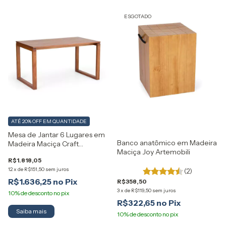
ESGOTADO
ATÉ 20% OFF
EM QUANTIDADE
Mesa de Jantar 6 Lugares em
Banco anatômico em Madeira
Madeira Maciça Craft
Maciça Joy Artemobili
Artemobili
R$1.818,05
12
x
de
R$151,50
sem juros
(2)
R$1.636,25
R$358,50
3
x
de
R$119,50
sem juros
R$322,65