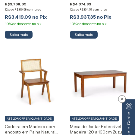
R$3.798,99
R$4.374,83
12
x
de
R$316,58
sem juros
12
x
de
R$364,57
sem juros
R$3.419,09
R$3.937,35
Saiba mais
×
Indique e Ganhe
ATÉ 20% OFF
EM QUANTIDADE
ATÉ 20% OFF
EM QUANTIDADE
Cadeira em Madeira com
Mesa de Jantar Extensível em
encosto em Palha Natural
Madeira 120 a 160cm Zuzu