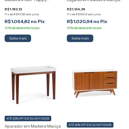
Artemobili
Prado Artemobili
R$1.183,13
R$1.134,38
11
x
de
R$107,56
sem juros
11
x
de
R$103,13
sem juros
R$1.064,82
R$1.020,94
Saiba mais
Saiba mais
ATÉ 20% OFF
EM QUANTIDADE
ATÉ 20% OFF
EM QUANTIDADE
Aparador em Madeira Maciça