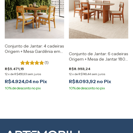
Conjunto de Jantar: 4 cadeiras
Origem + Mesa Gardênia em
Conjunto de Jantar: 6 cadeiras
Madeira Maciça Artemobili
Origem + Mesa de Jantar 180
(1)
cm Moma em Madeira Maciça
R$5.471,15
R$8.993,24
Artemobili
12
x
de
R$455,93
sem juros
12
x
de
R$749,44
sem juros
R$4.924,04
R$8.093,92