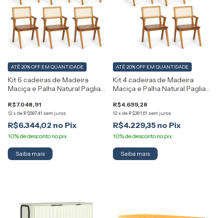
ATÉ 20% OFF
EM QUANTIDADE
ATÉ 20% OFF
EM QUANTIDADE
Kit 6 cadeiras de Madeira
Kit 4 cadeiras de Madeira
Maciça e Palha Natural Paglia
Maciça e Palha Natural Paglia
Artemobili
Artemobili
R$7.048,91
R$4.699,28
12
x
de
R$587,41
sem juros
12
x
de
R$391,61
sem juros
R$6.344,02
R$4.229,35