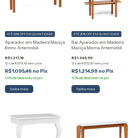
ATÉ 20% OFF
EM QUANTIDADE
ATÉ 20% OFF
EM QUANTIDADE
Aparador em Madeira Maciça
Bar Aparador em Madeira
Rinno Artemobili
Maciça Moma Artemobili
R$1.217,18
R$1.349,99
12
x
de
R$101,43
sem juros
12
x
de
R$112,50
sem juros
R$1.095,46
R$1.214,99
Saiba mais