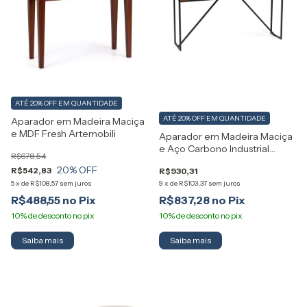
ATÉ 20% OFF
EM QUANTIDADE
ATÉ 20% OFF
EM QUANTIDADE
Aparador em Madeira Maciça
e MDF Fresh Artemobili
Aparador em Madeira Maciça
e Aço Carbono Industrial
R$678,54
Artemobili
20
% OFF
R$542,83
R$930,31
5
x
de
R$108,57
sem juros
9
x
de
R$103,37
sem juros
R$488,55
R$837,28
Saiba mais
Saiba mais