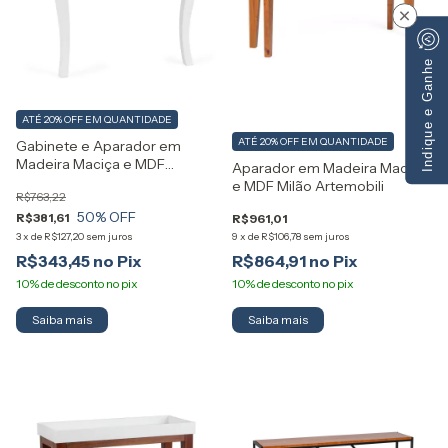
×
Indique e Ganhe
ATÉ 20% OFF
EM QUANTIDADE
ATÉ 20% OFF
EM QUANTIDADE
Gabinete e Aparador em
Madeira Maciça e MDF
Aparador em Madeira Maciça
Reviver Artemobili
e MDF Milão Artemobili
R$763,22
50
% OFF
R$381,61
R$961,01
3
x
de
R$127,20
sem juros
9
x
de
R$106,78
sem juros
R$343,45
R$864,91
Saiba mais