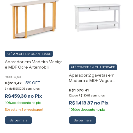
ATÉ 20% OFF
EM QUANTIDADE
Aparador em Madeira Maciça
e MDF Ocre Artemobili
ATÉ 20% OFF
EM QUANTIDADE
Aparador 2 gavetas em
R$600,49
Madeira e MDF Vogue
15
% OFF
R$510,42
Artemobili
5
x
de
R$102,08
sem juros
R$1.570,41
R$459,38
12
x
de
R$130,87
sem juros
R$1.413,37
Só restam
3
em estoque!