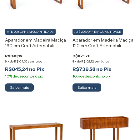
ATÉ 20% OFF
EM QUANTIDADE
ATÉ 20% OFF
EM QUANTIDADE
Aparador em Madeira Maciça
Aparador em Madeira Maciça
160 cm Craft Artemobili
120 cm Craft Artemobili
R$939,15
R$821,76
9
x
de
R$104,35
sem juros
8
x
de
R$102,72
sem juros
R$845,24
R$739,58