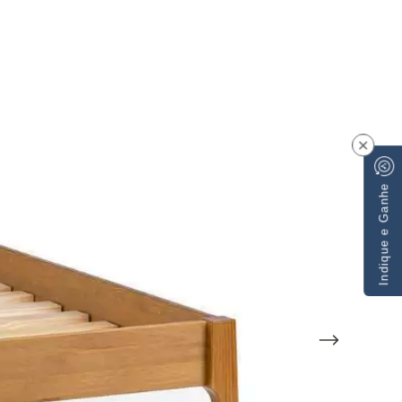
×
Indique e Ganhe