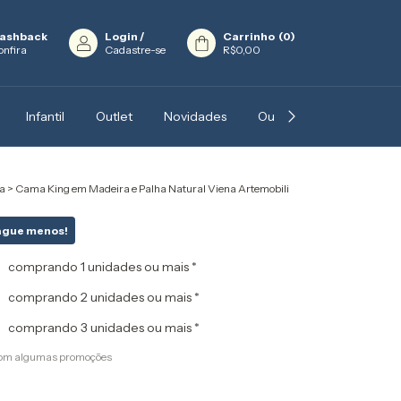
ashback
Login
/
Carrinho
(
0
)
onfira
Cadastre-se
R$0,00
Infantil
Outlet
Novidades
Outros
Blog
In
a
>
Cama King em Madeira e Palha Natural Viena Artemobili
ague menos!
comprando 1 unidades ou mais *
comprando 2 unidades ou mais *
comprando 3 unidades ou mais *
com algumas promoções