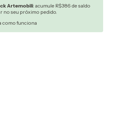
ck Artemobili
: acumule R$386 de saldo
ar no seu próximo pedido.
a como funciona
:
Alterar CEP
Calcular