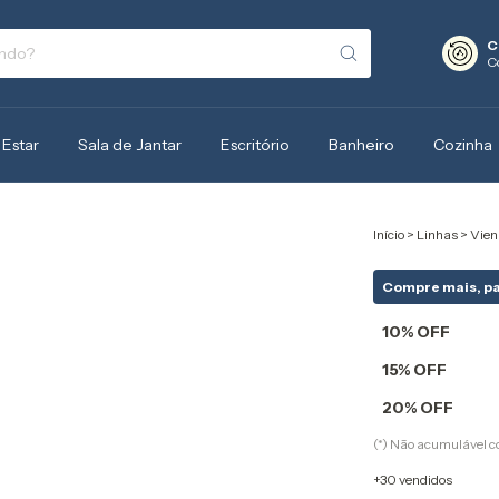
C
C
 Estar
Sala de Jantar
Escritório
Banheiro
Cozinha
Início
>
Linhas
>
Vien
Compre mais, p
10% OFF
15% OFF
20% OFF
(*) Não acumulável 
+30 vendidos