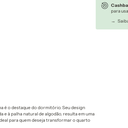
Cashba
para us
→
Saib
Entregas para o CEP
a é o destaque do dormitório. Seu design
a e à palha natural de algodão, resulta em uma
 Ideal para quem deseja transformar o quarto