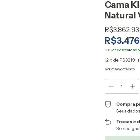
Cama Ki
Natural 
R$3.862,93
R$3.476
12
x de
R$321,91
s
Ver mais detalhes
Compra p
Seus dados
Trocas e 
Se não gost