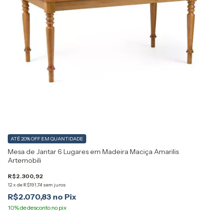
ATÉ 20% OFF
EM QUANTIDADE
A
Mesa de Jantar 6 Lugares em Madeira Maciça Amarilis
Me
Artemobili
Ga
R$2.300,92
12
x
de
R$191,74
sem juros
R$
R$2.070,83
12
R