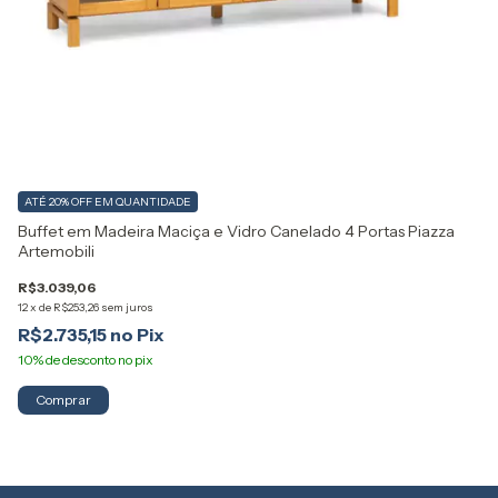
ATÉ 20% OFF
EM QUANTIDADE
A
Buffet em Madeira Maciça e Vidro Canelado 4 Portas Piazza
Cr
Artemobili
Ca
R$3.039,06
R$
12
x
de
R$253,26
sem juros
12
R$2.735,15
R