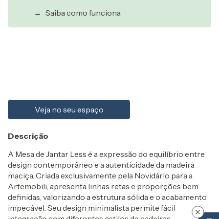
→
Saiba como funciona
Entregas para o CEP:
Alterar CEP
Calcular
Veja no seu espaço
Descrição
A Mesa de Jantar Less é a expressão do equilíbrio entre
design contemporâneo e a autenticidade da madeira
maciça. Criada exclusivamente pela Novidário para a
Artemobili, apresenta linhas retas e proporções bem
definidas, valorizando a estrutura sólida e o acabamento
impecável. Seu design minimalista permite fácil
×
integração com diferentes estilos de cadeiras,