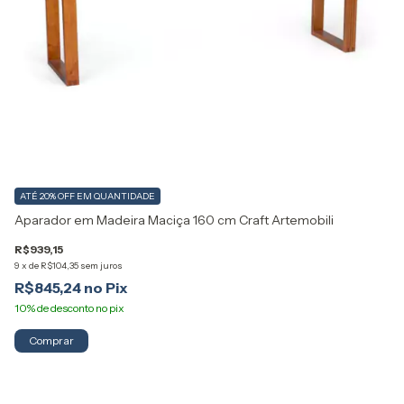
ATÉ 20% OFF
EM QUANTIDADE
A
Aparador em Madeira Maciça 160 cm Craft Artemobili
Ba
R$939,15
9
x
de
R$104,35
sem juros
R$
R$845,24
7
x
R