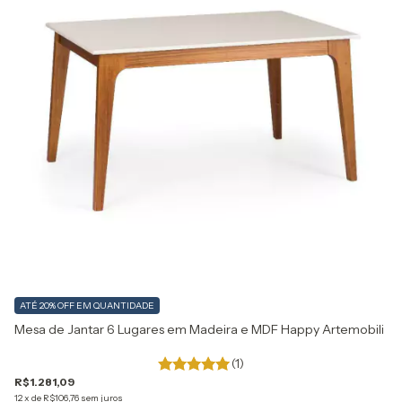
ATÉ 20% OFF
EM QUANTIDADE
A
Mesa de Jantar 6 Lugares em Madeira e MDF Happy Artemobili
Me
Ar
(1)
R$
R$1.281,09
12
12
x
de
R$106,76
sem juros