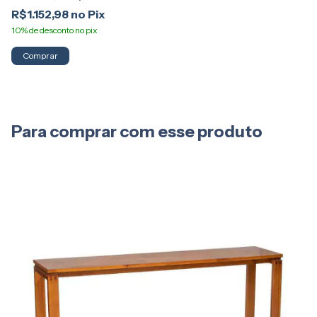
R
R$1.152,98
Comprar
Para comprar com esse produto