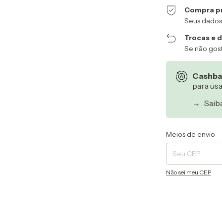
Compra p
Seus dados
Trocas e 
Se não gost
Cashba
para us
→
Saib
Entregas para o CEP
Meios de envio
Não sei meu CEP