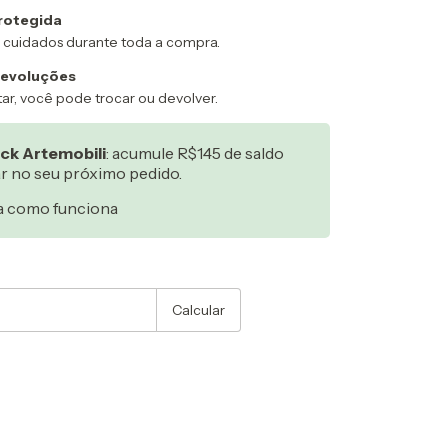
rotegida
 cuidados durante toda a compra.
devoluções
ar, você pode trocar ou devolver.
ck Artemobili
: acumule R$145 de saldo
ar no seu próximo pedido.
a como funciona
:
Alterar CEP
Calcular