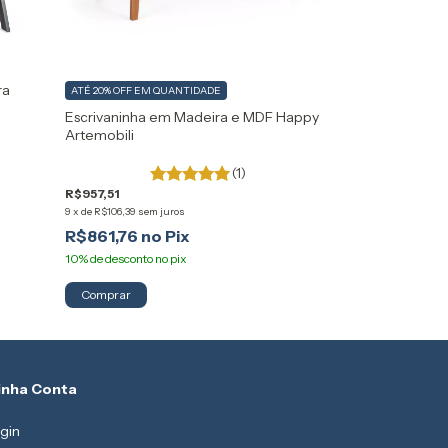
ra
ATÉ 20% OFF
EM QUANTIDADE
Escrivaninha em Madeira e MDF Happy
Artemobili
(1)
R$957,51
9
x
de
R$106,39
sem juros
R$861,76
Comprar
inha Conta
gin