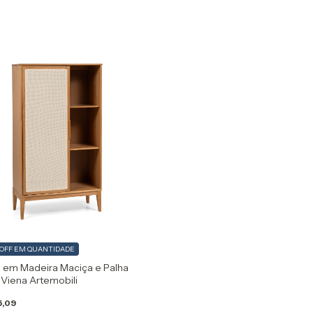
 OFF
EM QUANTIDADE
e em Madeira Maciça e Palha
 Viena Artemobili
5,09