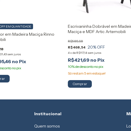
Escrivaninha Dobrável em Madei
 OFF
EM QUANTIDADE
Maciça e MDF Artic Artemobili
or em Madeira Maciça Rinno
ili
R$585,68
20
% OFF
R$468,54
18
4
x
de
R$117,14
sem juros
01,43
sem juros
R$421,69
95,46
Só restam
5
em estoque!
Comprar
Institucional
M
Quem somos
Lo