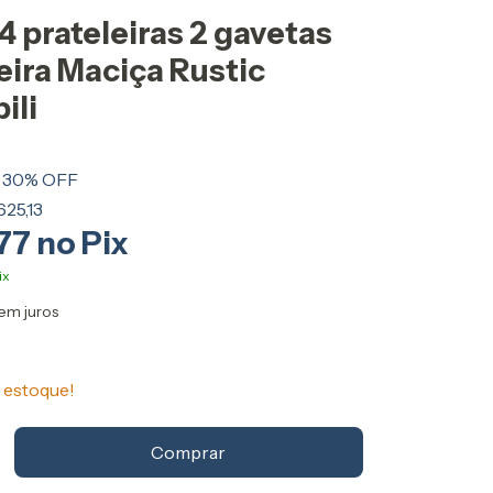
4 prateleiras 2 gavetas
ira Maciça Rustic
ili
30
% OFF
25,13
,77
em juros
estoque!