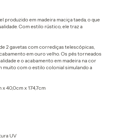
 produzido em madeira maciça taeda, o que
lidade. Com estilo rústico, ele traz a
de 2 gavetas com corrediças telescópicas,
acabamento em ouro velho. Os pés torneados
lidade e o acabamento em madeira na cor
muito com o estilo colonial simulando a
 x 40,0cm x 174,7cm
ntura UV