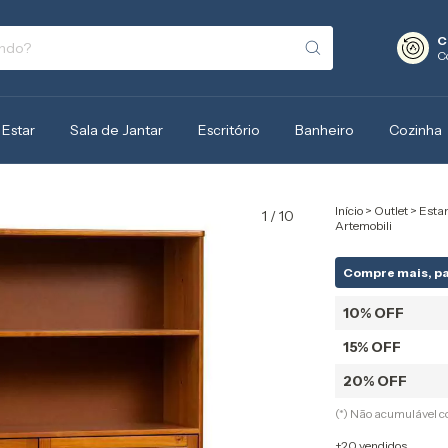
C
C
 Estar
Sala de Jantar
Escritório
Banheiro
Cozinha
Início
>
Outlet
>
Estan
1
/
10
Artemobili
Compre mais, p
10% OFF
15% OFF
20% OFF
(*) Não acumulável 
+20 vendidos