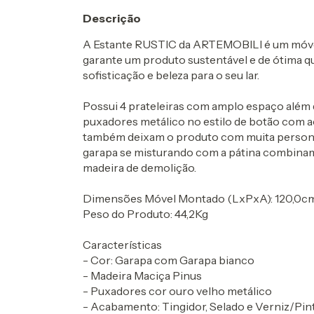
Descrição
A Estante RUSTIC da ARTEMOBILI é um móvel
garante um produto sustentável e de ótima qua
sofisticação e beleza para o seu lar.
Possui 4 prateleiras com amplo espaço além 
puxadores metálico no estilo de botão com 
também deixam o produto com muita persona
garapa se misturando com a pátina combinam 
madeira de demolição.
Dimensões Móvel Montado (LxPxA): 120,0cm
Peso do Produto: 44,2Kg
Características
- Cor: Garapa com Garapa bianco
- Madeira Maciça Pinus
- Puxadores cor ouro velho metálico
- Acabamento: Tingidor, Selado e Verniz/Pi