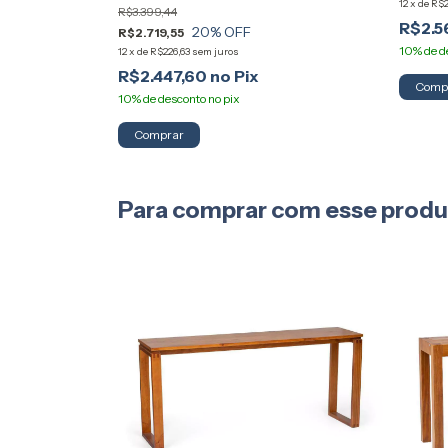
12
x
de
R$2
R$3.399,44
R$2.5
20
% OFF
R$2.719,55
12
x
de
R$226,63
sem juros
R$2.447,60
Comp
Comprar
Para comprar com esse prod