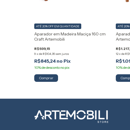
ATÉ 20% OFF
EM QUANTIDADE
ATÉ 20%
Aparador em Madeira Maciça 160 cm
Aparad
Craft Artemobili
Artemob
R$939,15
R$1.217,
9
x
de
R$104,35
sem juros
12
x
de
R$1
R$845,24
R$1.0