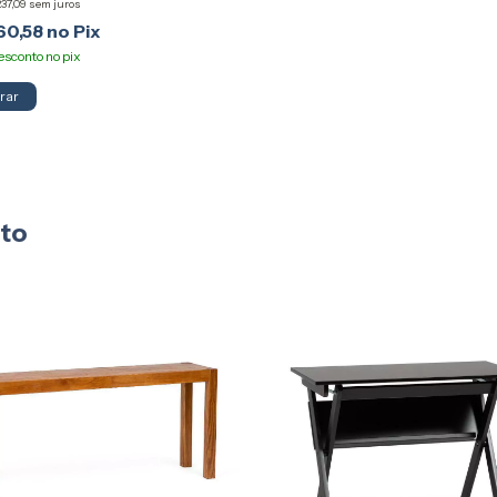
37,09
sem juros
60,58
rar
uto