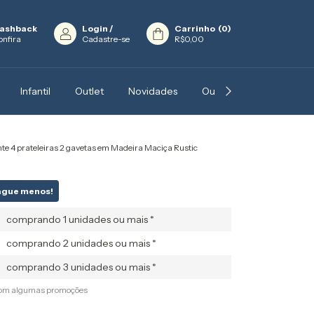
ashback
Login
/
Carrinho
(
0
)
onfira
Cadastre-se
R$0,00
Infantil
Outlet
Novidades
Outros
Blog
In
te 4 prateleiras 2 gavetas em Madeira Maciça Rustic
ague menos!
comprando 1 unidades ou mais *
comprando 2 unidades ou mais *
comprando 3 unidades ou mais *
com algumas promoções