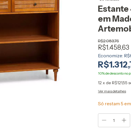
Estante 
em Made
Artemob
R$2.083,76
R$1.458,63
Economize:
R$6
R$1.312
12
x de
R$121,55
s
Ver mais detalhes
Só restam
5
em 