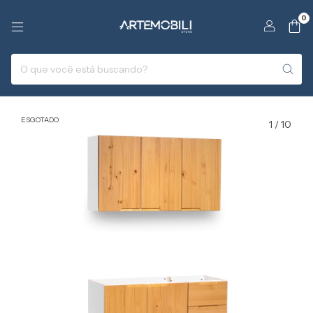
0
ESGOTADO
1
/
10