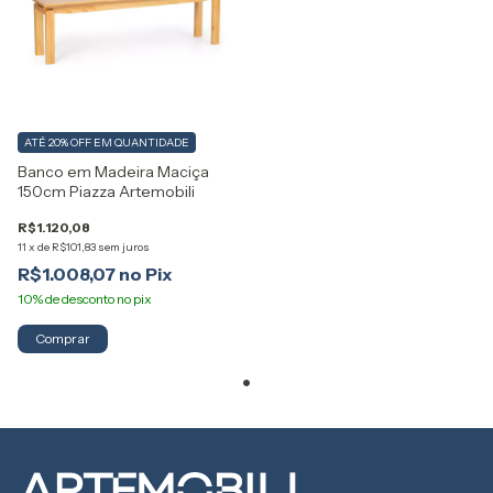
ATÉ 20% OFF
EM QUANTIDADE
Banco em Madeira Maciça
150cm Piazza Artemobili
R$1.120,08
11
x
de
R$101,83
sem juros
R$1.008,07