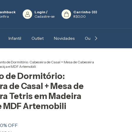
ashback
Login
/
Carrinho
(
0
)
onfira
Cadastre-se
R$0,00
Infantil
Outlet
Novidades
Outros
Blog
In
nto de Dormitório: Cabeceira de Casal + Mesa de Cabeceira
aciça e MDF Artemobili
o de Dormitório:
ra de Casal + Mesa de
ra Tetris em Madeira
e MDF Artemobili
50
% OFF