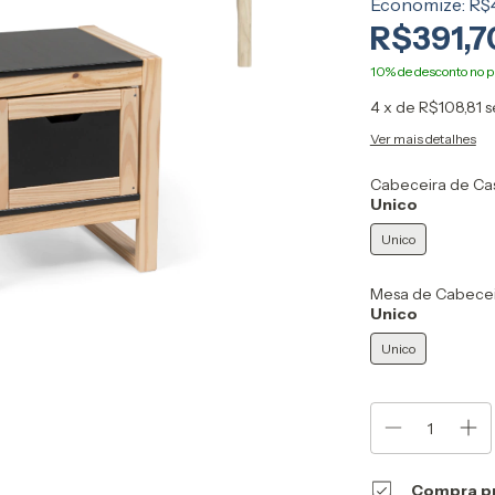
Economize:
R$4
R$391,7
4
x de
R$108,81
s
Ver mais detalhes
Cabeceira de Cas
Unico
Unico
Mesa de Cabeceir
Unico
Unico
Compra p