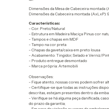
Dimensões da Mesa de Cabeceira montada (A
Dimensões da Cabeceira montada (AxLxP): 95,
Características:
- Cor: Preto/Natural
- Estrutura em Madeira Maciça Pinus cor natu
- Tampos e chapas em MDF
- Tampo na cor preta
- Chapas da gaveta/caixa em preto lousa
- Acabamento: Tingidor, Selado e Verniz/Pi
- Produto entregue desmontado
- Marca própria: Artemobili
Observações:
- Fique atento, nossas cores podem sofrer 
- Certifique-se que todas as instruções dis
descritas, estejam presentes dentro da emba
- Verifique se há alguma peça danificada, cas
do prazo da garantia;
- Em caso de violação ou rasgo da embalagem