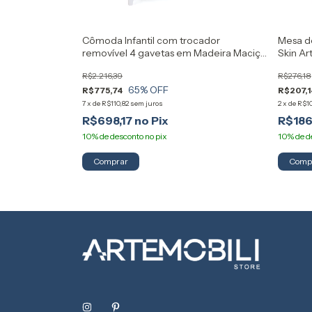
deira Maciça e
Cômoda Infantil com trocador
Mesa d
removível 4 gavetas em Madeira Maciça
Skin Ar
Nest Artemobili
R$2.216,39
R$276,18
65
% OFF
R$775,74
R$207,1
7
x
de
R$110,82
sem juros
2
x
de
R$10
R$698,17
R$186
Comprar