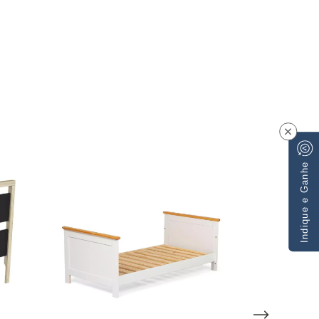
×
Indique e Ganhe