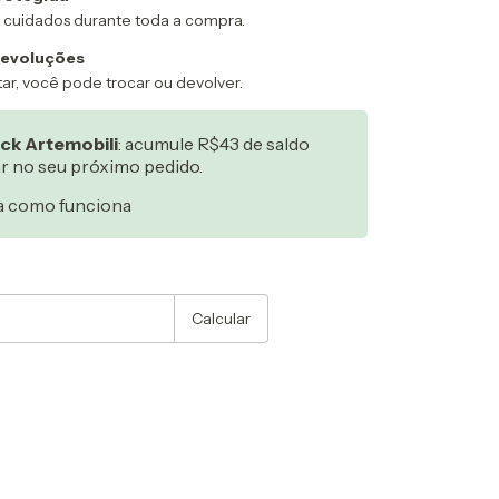
 cuidados durante toda a compra.
devoluções
ar, você pode trocar ou devolver.
ck Artemobili
: acumule R$43 de saldo
ar no seu próximo pedido.
a como funciona
:
Alterar CEP
Calcular