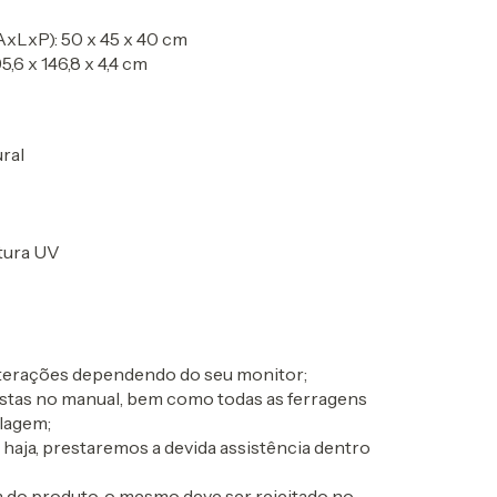
xLxP): 50 x 45 x 40 cm
6 x 146,8 x 4,4 cm
ral
ntura UV
alterações dependendo do seu monitor;
postas no manual, bem como todas as ferragens
lagem;
o haja, prestaremos a devida assistência dentro
 do produto, o mesmo deve ser rejeitado no