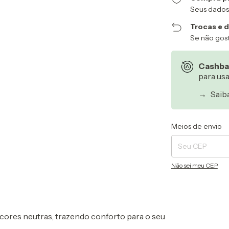
Seus dados
Trocas e 
Se não gost
Cashba
para us
→
Saib
Entregas para o CEP
Meios de envio
Não sei meu CEP
 cores neutras, trazendo conforto para o seu