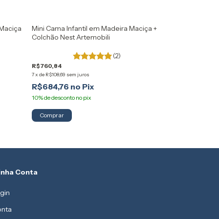
 Maciça
Mini Cama Infantil em Madeira Maciça +
Guarda Roupa In
Colchão Nest Artemobili
em Madeira Mac
(2)
R$760,84
R$3.019,78
7
x
de
R$108,69
sem juros
65
R$1.056,92
R$684,76
10
x
de
R$105,69
sem 
R$951,23
Comprar
Comprar
inha Conta
gin
nta