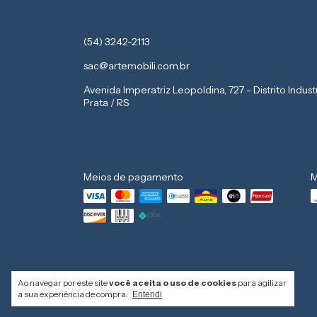
(54) 3242-2113
sac@artemobili.com.br
Avenida Imperatriz Leopoldina, 727 - Distrito Indust
Prata / RS
Meios de pagamento
M
Ao navegar por este site
você aceita o uso de cookies
para agilizar
a sua experiência de compra.
Entendi