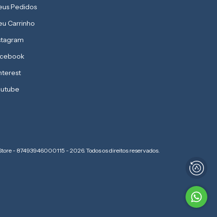
us Pedidos
u Carrinho
stagram
acebook
nterest
utube
Store - 87493946000115 - 2026. Todos os direitos reservados.