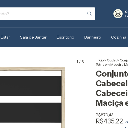
C
C
 Estar
Sala de Jantar
Escritório
Banheiro
Cozinha
Início
>
Outlet
>
Conju
1
/
6
Tetris em Madeira M
Conjunt
Cabecei
Cabecei
Maciça 
R$870,43
R$435,22