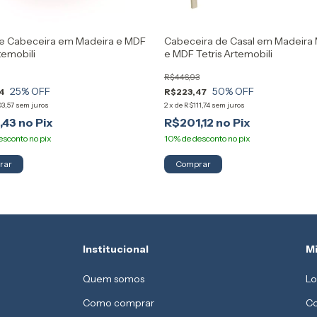
e Cabeceira em Madeira e MDF
Cabeceira de Casal em Madeira
temobili
e MDF Tetris Artemobili
R$446,93
25
% OFF
50
% OFF
4
R$223,47
3,57
sem juros
2
x
de
R$111,74
sem juros
,43
R$201,12
Institucional
M
Quem somos
Lo
Como comprar
Co