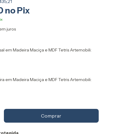
35,21
0
em juros
al em Madeira Maciça e MDF Tetris Artemobili:
a em Madeira Maciça e MDF Tetris Artemobili:
rotegida