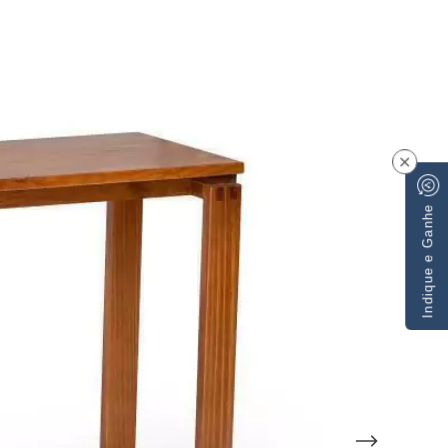
×
Indique e Ganhe