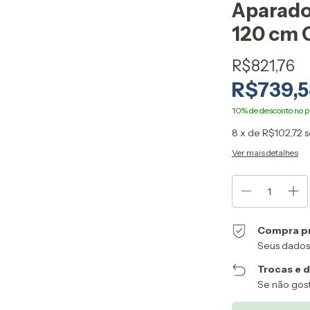
Aparado
120 cm C
R$821,76
R$739,
8
x de
R$102,72
s
Ver mais detalhes
Compra p
Seus dados
Trocas e 
Se não gost