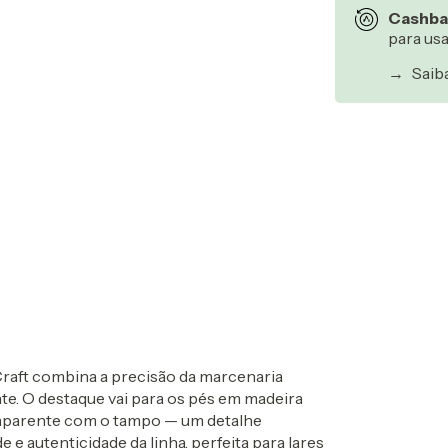
Cashba
para us
→
Saib
Entregas para o CEP
Craft combina a precisão da marcenaria
nte. O destaque vai para os pés em madeira
 aparente com o tampo — um detalhe
e e autenticidade da linha, perfeita para lares