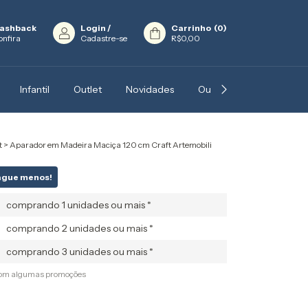
ashback
Login
/
Carrinho
(
0
)
onfira
Cadastre-se
R$0,00
Infantil
Outlet
Novidades
Outros
Blog
In
t
>
Aparador em Madeira Maciça 120 cm Craft Artemobili
ague menos!
comprando 1 unidades ou mais *
comprando 2 unidades ou mais *
comprando 3 unidades ou mais *
com algumas promoções