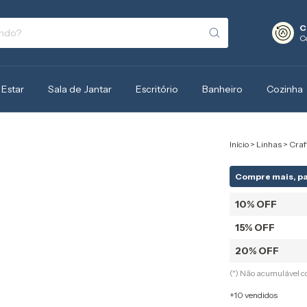
C
C
 Estar
Sala de Jantar
Escritório
Banheiro
Cozinha
Início
>
Linhas
>
Craf
Compre mais, p
10% OFF
15% OFF
20% OFF
(*) Não acumulável 
+10 vendidos