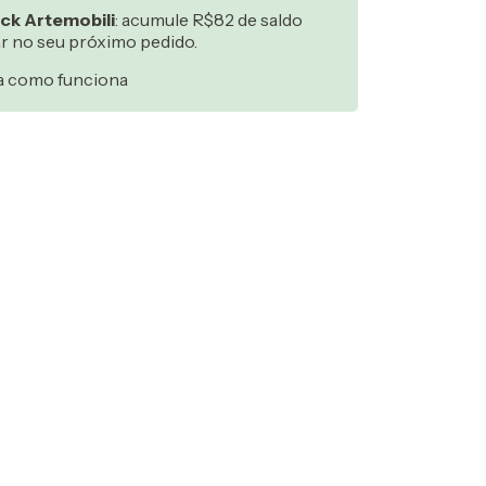
ck Artemobili
: acumule R$82 de saldo
ar no seu próximo pedido.
a como funciona
:
Alterar CEP
Calcular