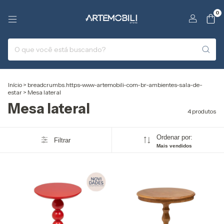
0
Início
>
breadcrumbs.https-www-artemobili-com-br-ambientes-sala-de-
estar
>
Mesa lateral
Mesa lateral
4 produtos
Ordenar por:
Filtrar
Mais vendidos