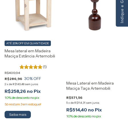
Indique e Ganhe
ATÉ 20% OFF
EM QUANTIDADE
Mesa lateral em Madeira
Maciça Estância Artemobili
(1)
R$409,94
30
% OFF
R$286,96
Mesa Lateral em Madeira
2
x
de
R$143,48
sem juros
Maciça Taça Artemobili
R$258,26
R$571,56
5
x
de
R$114,31
sem juros
Só restam
3
em estoque!
R$514,40
Saiba mais